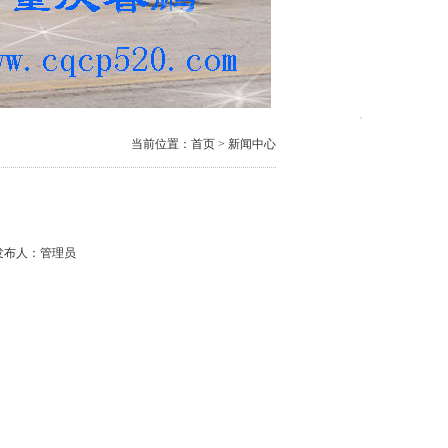
当前位置：
首页
>
新闻中心
0 发布人：管理员